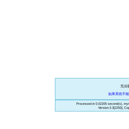
无法
如果系统不
Processed in 0.02205 second(s), mys
Version:3.3[2250], Co