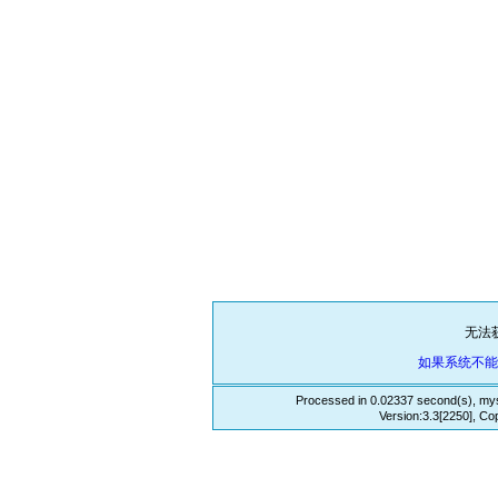
无法
如果系统不
Processed in 0.02337 second(s), mys
Version:3.3[2250], Co